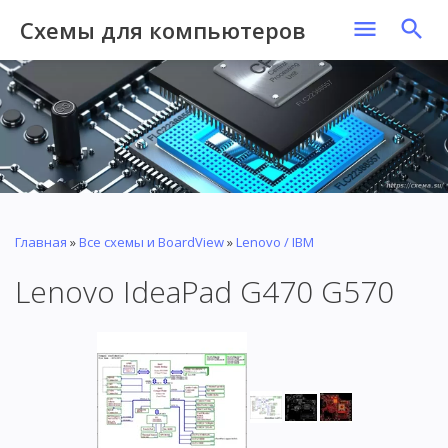
Схемы для компьютеров
Главная
»
Все схемы и BoardView
»
Lenovo / IBM
Lenovo IdeaPad G470 G570