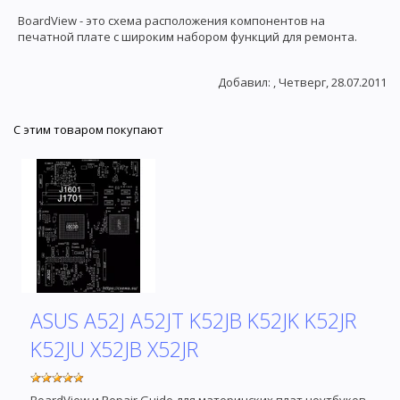
BoardView - это схема расположения компонентов на
печатной плате с широким набором функций для ремонта.
Добавил
:
, Четверг, 28.07.2011
С этим товаром покупают
ASUS A52J A52JT K52JB K52JK K52JR
K52JU X52JB X52JR