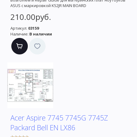
BoardView и Repair Guide для материнских плат ноутбуков
ASUS с маркировкой K52JR MAIN BOARD
210.00руб.
Артикул:
03159
Наличие:
В наличии
Acer Aspire 7745 7745G 7745Z
Packard Bell EN LX86