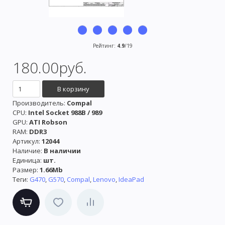
Рейтинг
:
4.9
/
19
180.00руб.
Производитель
:
Compal
CPU:
Intel Socket 988B / 989
GPU:
ATI Robson
RAM:
DDR3
Артикул
:
12044
Наличие
:
В наличии
Единица
:
шт.
Размер
:
1.66Mb
Теги:
G470
,
G570
,
Compal
,
Lenovo
,
IdeaPad