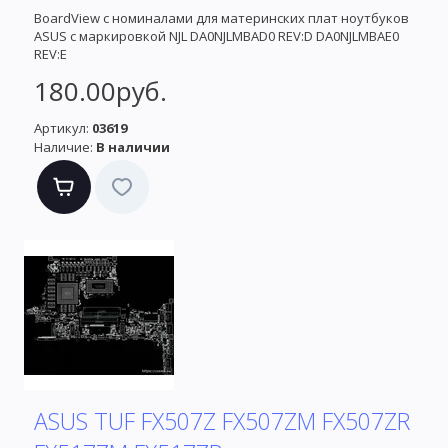
BoardView с номиналами для материнских плат ноутбуков
ASUS с маркировкой NJL DA0NJLMBAD0 REV:D DA0NJLMBAE0
REV:E
180.00руб.
Артикул:
03619
Наличие:
В наличии
ASUS TUF FX507Z FX507ZM FX507ZR