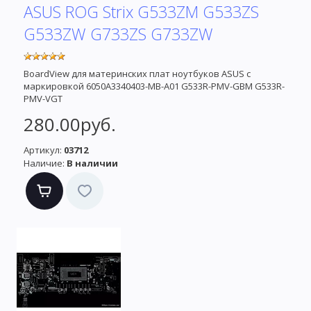
ASUS ROG Strix G533ZM G533ZS
G533ZW G733ZS G733ZW
BoardView для материнских плат ноутбуков ASUS с
маркировкой 6050A3340403-MB-A01 G533R-PMV-GBM G533R-
PMV-VGT
280.00руб.
Артикул:
03712
Наличие:
В наличии