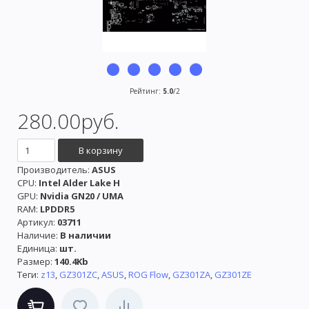
Рейтинг
:
5.0
/
2
280.00руб.
Производитель
:
ASUS
CPU:
Intel Alder Lake H
GPU:
Nvidia GN20 / UMA
RAM:
LPDDR5
Артикул
:
03711
Наличие
:
В наличии
Единица
:
шт.
Размер
:
140.4Kb
Теги:
z13
,
GZ301ZC
,
ASUS
,
ROG Flow
,
GZ301ZA
,
GZ301ZE