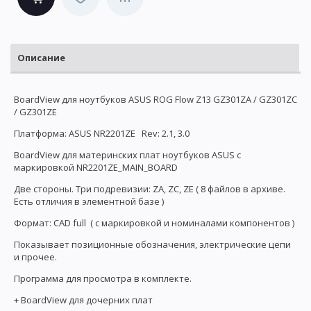
Описание
BoardView для ноутбуков ASUS ROG Flow Z13 GZ301ZA / GZ301ZC
/ GZ301ZE
Платформа: ASUS NR2201ZE Rev: 2.1, 3.0
BoardView для материнских плат ноутбуков ASUS с
маркировкой NR2201ZE_MAIN_BOARD
Две стороны. Три подревизии: ZA, ZC, ZE ( 8 файлов в архиве.
Есть отличия в элементной базе )
Формат: CAD full ( с маркировкой и номиналами компонентов )
Показывает позиционные обозначения, электрические цепи
и прочее.
Программа для просмотра в комплекте.
+ BoardView для дочерних плат