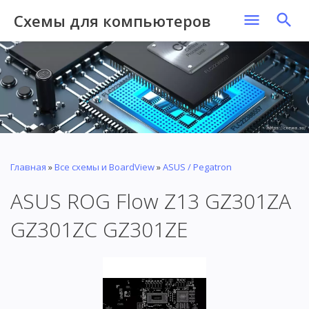
Схемы для компьютеров
Главная
»
Все схемы и BoardView
»
ASUS / Pegatron
ASUS ROG Flow Z13 GZ301ZA
GZ301ZC GZ301ZE