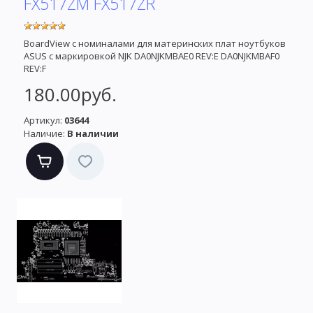
FX517ZM FX517ZR
BoardView с номиналами для материнских плат ноутбуков
ASUS с маркировкой NJK DA0NJKMBAE0 REV:E DA0NJKMBAF0
REV:F
180.00руб.
Артикул:
03644
Наличие:
В наличии