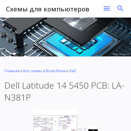
Схемы для компьютеров
Главная
»
Все схемы и BoardView
»
Dell
Dell Latitude 14 5450 PCB: LA-
N381P