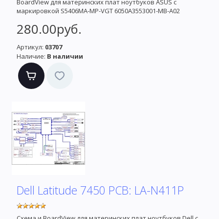
BoardView для материнских плат ноутбуков ASUS с
маркировкой S5406MA-MP-VGT 6050A3553001-MB-A02
280.00руб.
Артикул:
03707
Наличие:
В наличии
Dell Latitude 7450 PCB: LA-N411P
Схема и BoardView для материнских плат ноутбуков Dell с