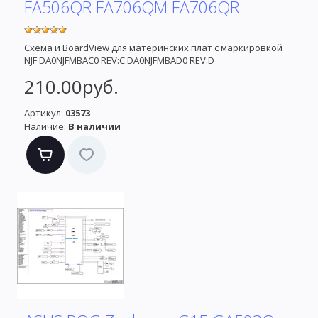
FA506QR FA706QM FA706QR
Схема и BoardView для материнских плат с маркировкой
NJF DA0NJFMBAC0 REV:C DA0NJFMBAD0 REV:D
210.00руб.
Артикул:
03573
Наличие:
В наличии