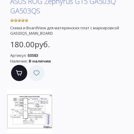
ASUS ROG Zephyrus G15 GA503Q
GA503QS
Схема и BoardView для материнских плат с маркировкой
GA503QS_MAIN_BOARD
180.00руб.
Артикул:
03583
Наличие:
В наличии