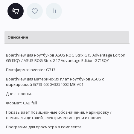
Описание
BoardView для ноутбуков ASUS ROG Strix G15 Advantage Edition
G513QY / ASUS ROG Strix G17 Advantage Edition G713QY
Платформа: Inventec G713
BoardView для материнских плат ноутбуков ASUS с
маркировкой G713-6050A3254002-MB-A01
Две стороны.
Формат: CAD full
Показывает позиционные обозначения, маркировку /
номиналы деталей, электрические цепи и прочее.
Программа для просмотра в комплекте.