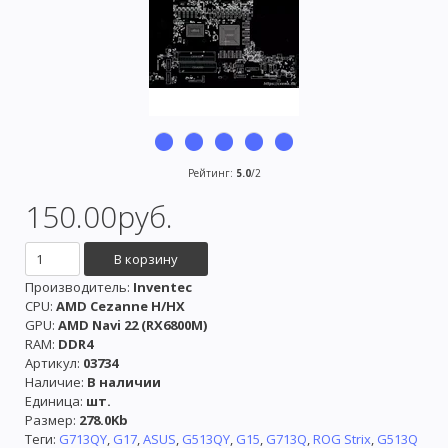
Рейтинг
:
5.0
/
2
150.00руб.
Производитель
:
Inventec
CPU:
AMD Cezanne H/HX
GPU:
AMD Navi 22 (RX6800M)
RAM:
DDR4
Артикул
:
03734
Наличие
:
В наличии
Единица
:
шт.
Размер
:
278.0Kb
Теги:
G713QY
,
G17
,
ASUS
,
G513QY
,
G15
,
G713Q
,
ROG Strix
,
G513Q