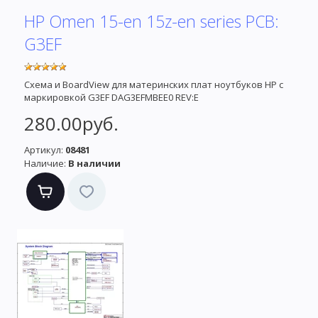
HP Omen 15-en 15z-en series PCB:
G3EF
Схема и BoardView для материнских плат ноутбуков HP с
маркировкой G3EF DAG3EFMBEE0 REV:E
280.00руб.
Артикул:
08481
Наличие:
В наличии