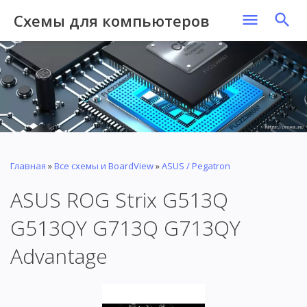
Схемы для компьютеров
Главная
»
Все схемы и BoardView
»
ASUS / Pegatron
ASUS ROG Strix G513Q
G513QY G713Q G713QY
Advantage