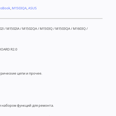
voBook
,
M1503QA
,
ASUS
02I / M1502IA / M1502QA / M1503Q / M1503QA / M1603Q /
BOARD R2.0
рические цепи и прочее.
м набором функций для ремонта.