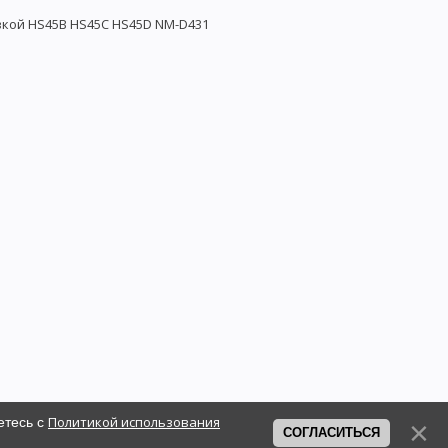
вкой HS45B HS45C HS45D NM-D431
Политикой использования
етесь с
СОГЛАСИТЬСЯ