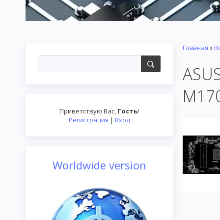
Главная
»
В
ASUS
M17
Приветствую Вас
,
Гость
!
Регистрация
|
Вход
Worldwide version