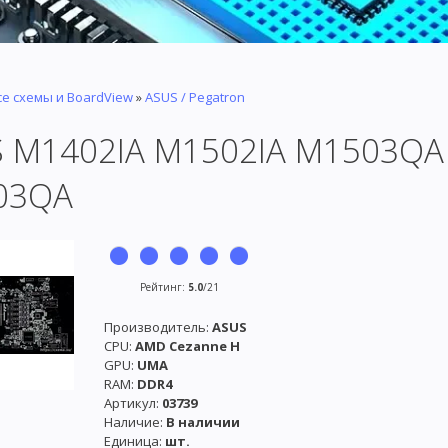
се схемы и BoardView
»
ASUS / Pegatron
 M1402IA M1502IA M1503Q
03QA
Рейтинг
:
5.0
/
21
Производитель
:
ASUS
CPU:
AMD Cezanne H
GPU:
UMA
RAM:
DDR4
Артикул
:
03739
Наличие
:
В наличии
Единица
:
шт.