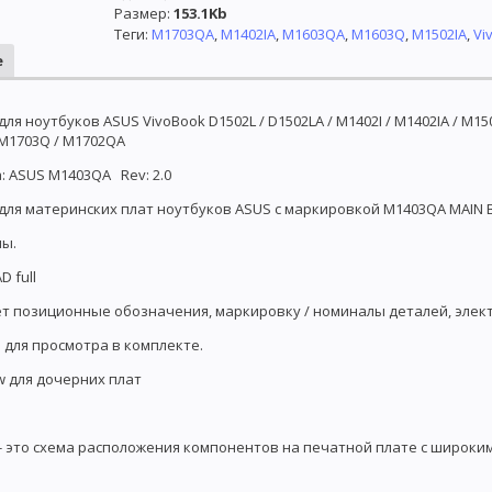
Размер
:
153.1Kb
Теги:
M1703QA
,
M1402IA
,
M1603QA
,
M1603Q
,
M1502IA
,
Vi
е
для ноутбуков ASUS VivoBook D1502L / D1502LA / M1402I / M1402IA / M15
 M1703Q / M1702QA
 ASUS M1403QA Rev: 2.0
для материнских плат ноутбуков ASUS с маркировкой M1403QA MAIN 
ны.
D full
т позиционные обозначения, маркировку / номиналы деталей, элект
 для просмотра в комплекте.
w для дочерних плат
- это схема расположения компонентов на печатной плате с широки