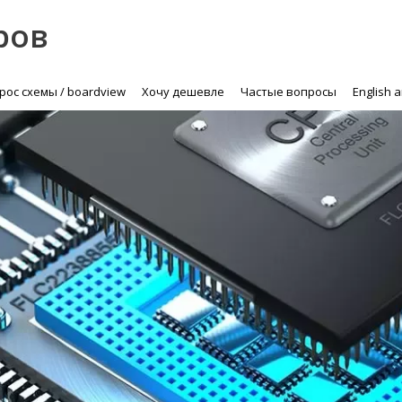
ров
рос схемы / boardview
Хочу дешевле
Частые вопросы
English 