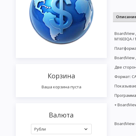
Описани
BoardView 
M1603QA /
Платформа:
BoardView 
Две сторо
Корзина
Формат: CA
Показывае
Ваша корзина пуста
Программа
+ BoardVie
Валюта
BoardView 