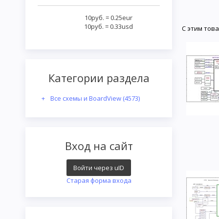
10руб.
=
0.25eur
10руб.
=
0.33usd
С этим тов
Категории раздела
Все схемы и BoardView
(4573)
Вход на сайт
Войти через uID
Старая форма входа