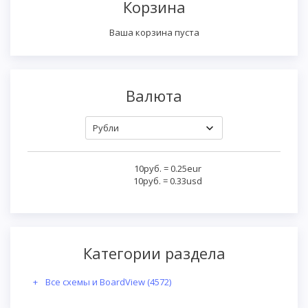
Корзина
Ваша корзина пуста
Валюта
10руб.
=
0.25eur
10руб.
=
0.33usd
Категории раздела
Все схемы и BoardView
(4572)