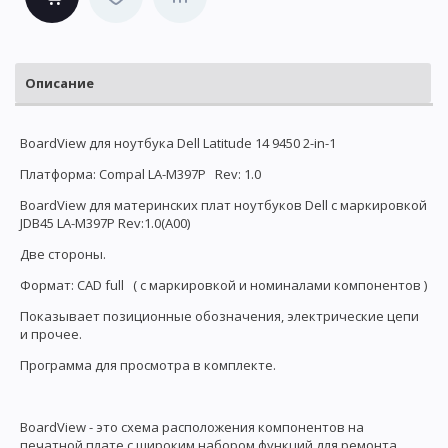
Описание
BoardView для ноутбука Dell Latitude 14 9450 2-in-1
Платформа: Compal LA-M397P Rev: 1.0
BoardView для материнских плат ноутбуков Dell с маркировкой
JDB45 LA-M397P Rev:1.0(A00)
Две стороны.
Формат: CAD full ( с маркировкой и номиналами компонентов )
Показывает позиционные обозначения, электрические цепи
и прочее.
Программа для просмотра в комплекте.
BoardView - это схема расположения компонентов на
печатной плате с широким набором функций для ремонта.