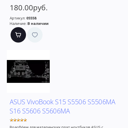
180.00руб.
Артикул:
05558
Наличие:
В наличии
ASUS VivoBook S15 S5506 S5506MA
S16 S5606 S5606MA
BoardView для материнских плат ноутбуков ASUS с