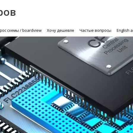
ров
рос схемы / boardview
Хочу дешевле
Частые вопросы
English 