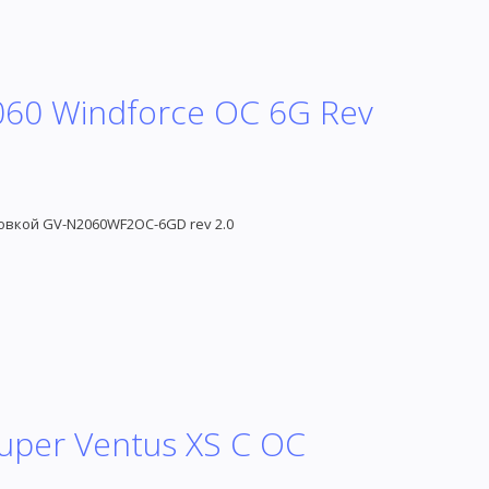
060 Windforce OC 6G Rev
овкой GV-N2060WF2OC-6GD rev 2.0
uper Ventus XS C OC