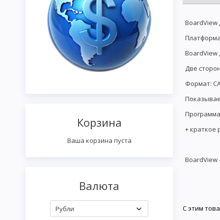
BoardView 
Платформа:
BoardView
Две сторо
Формат: C
Показывае
Программа
Корзина
+ краткое 
Ваша корзина пуста
BoardView 
Валюта
С этим тов