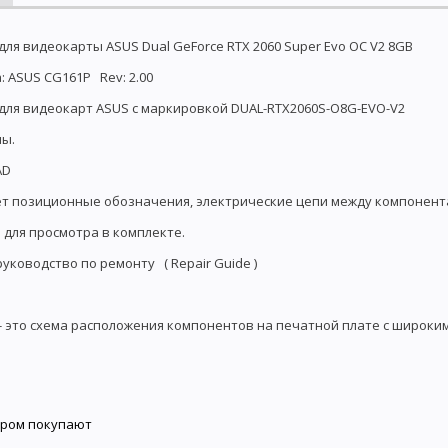
для видеокарты ASUS Dual GeForce RTX 2060 Super Evo OC V2 8GB
 ASUS CG161P Rev: 2.00
 для видеокарт ASUS с маркировкой DUAL-RTX2060S-O8G-EVO-V2
ны.
AD
т позиционные обозначения, электрические цепи между компонент
 для просмотра в комплекте.
руководство по ремонту ( Repair Guide )
- это схема расположения компонентов на печатной плате с широки
аром покупают