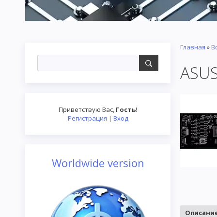
Главная
»
В
ASUS
Приветствую Вас
,
Гость
!
Регистрация
|
Вход
Worldwide version
Описани