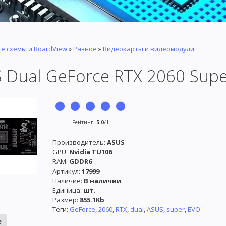
се схемы и BoardView
»
Разное
»
Видеокарты и видеомодули
 Dual GeForce RTX 2060 Supe
Рейтинг
:
5.0
/
1
Производитель
:
ASUS
GPU:
Nvidia TU106
RAM:
GDDR6
Артикул
:
17999
Наличие
:
В наличии
Единица
:
шт.
Размер
:
855.1Kb
Теги:
GeForce
,
2060
,
RTX
,
dual
,
ASUS
,
super
,
EVO
е