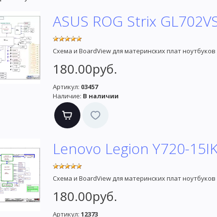
ASUS ROG Strix GL702V
Схема и BoardView для материнских плат ноутбуко
180.00руб.
Артикул:
03457
Наличие:
В наличии
Lenovo Legion Y720-15I
Схема и BoardView для материнских плат ноутбуков 
180.00руб.
Артикул:
12373