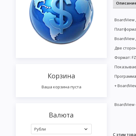
Описани
BoardView 
Платформа
BoardView 
Две сторо
Формат: FZ
Показывае
Корзина
Программа
+ BoardVie
Ваша корзина пуста
BoardView 
Валюта
С этим тов