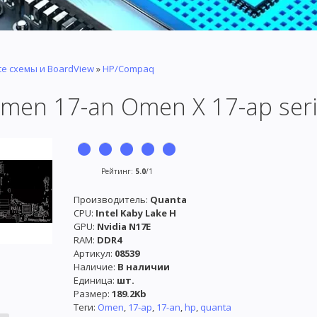
се схемы и BoardView
»
HP/Compaq
men 17-an Omen X 17-ap seri
Рейтинг
:
5.0
/
1
Производитель
:
Quanta
CPU:
Intel Kaby Lake H
GPU:
Nvidia N17E
RAM:
DDR4
Артикул
:
08539
Наличие
:
В наличии
Единица
:
шт.
Размер
:
189.2Kb
Теги:
Omen
,
17-ap
,
17-an
,
hp
,
quanta