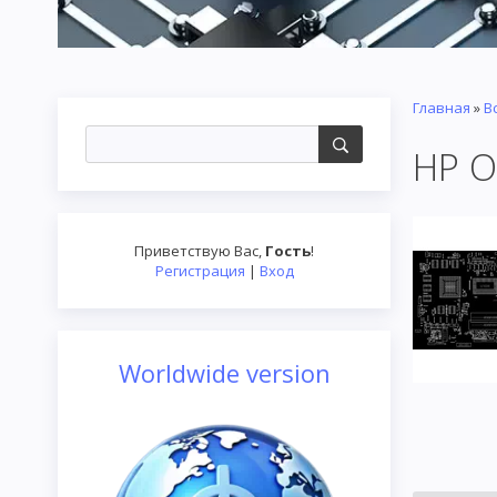
Главная
»
В
HP O
Приветствую Вас
,
Гость
!
Регистрация
|
Вход
Worldwide version