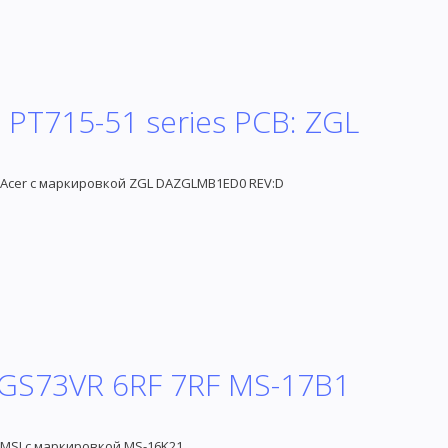
0 PT715-51 series PCB: ZGL
 Acer с маркировкой ZGL DAZGLMB1ED0 REV:D
 GS73VR 6RF 7RF MS-17B1
 MSI с маркировкой MS-16K21