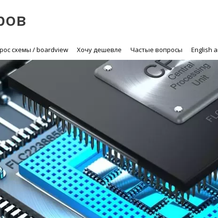
ров
рос схемы / boardview
Хочу дешевле
Частые вопросы
English 