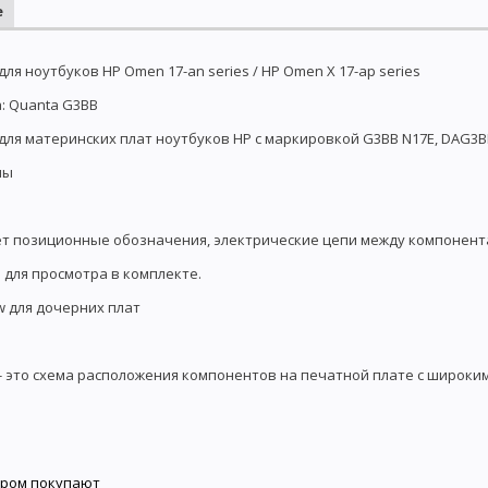
е
для ноутбуков HP Omen 17-an series / HP Omen X 17-ap series
: Quanta G3BB
для материнских плат ноутбуков HP с маркировкой G3BB N17E, DAG3
ны
т позиционные обозначения, электрические цепи между компонент
 для просмотра в комплекте.
w для дочерних плат
- это схема расположения компонентов на печатной плате с широки
аром покупают