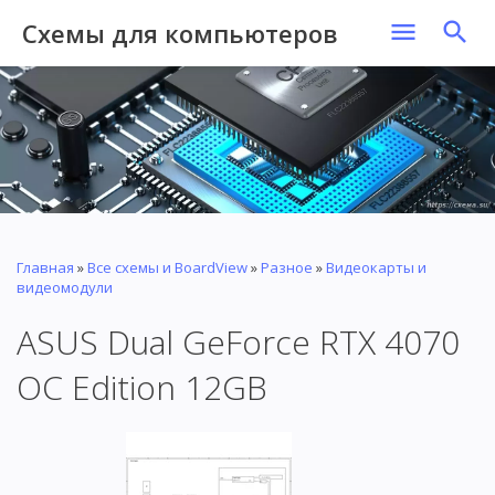
Схемы для компьютеров
Главная
»
Все схемы и BoardView
»
Разное
»
Видеокарты и
видеомодули
ASUS Dual GeForce RTX 4070
OC Edition 12GB