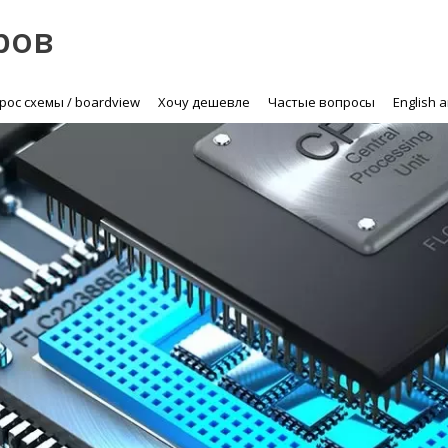
ров
рос схемы / boardview
Хочу дешевле
Частые вопросы
English 