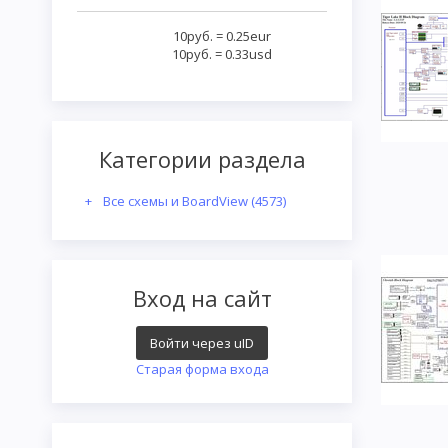
10руб.
=
0.25eur
10руб.
=
0.33usd
Категории раздела
Все схемы и BoardView
(4573)
Вход на сайт
Войти через uID
Старая форма входа