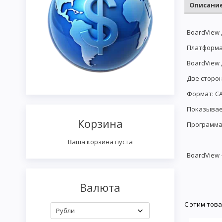
Описани
BoardView 
Платформа:
BoardView 
Две сторо
Формат: CA
Показывае
Корзина
Программа
Ваша корзина пуста
BoardView 
Валюта
С этим тов