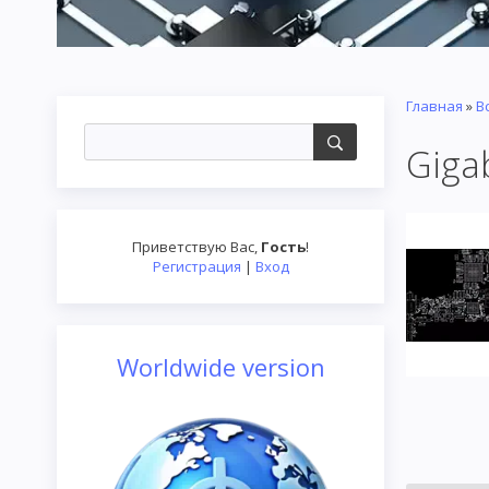
Главная
»
В
Giga
Приветствую Вас
,
Гость
!
Регистрация
|
Вход
Worldwide version