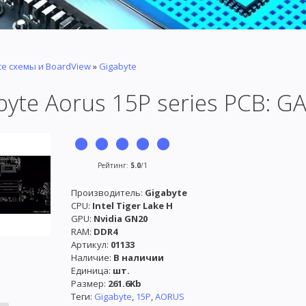
се схемы и BoardView
»
Gigabyte
byte Aorus 15P series PCB: 
Рейтинг
:
5.0
/
1
Производитель
:
Gigabyte
CPU:
Intel Tiger Lake H
GPU:
Nvidia GN20
RAM:
DDR4
Артикул
:
01133
Наличие
:
В наличии
Единица
:
шт.
Размер
:
261.6Kb
Теги:
Gigabyte
,
15P
,
AORUS