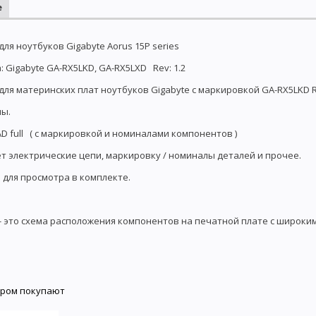
е
для ноутбуков Gigabyte Aorus 15P series
 Gigabyte GA-RX5LKD, GA-RX5LXD Rev: 1.2
для материнских плат ноутбуков Gigabyte с маркировкой GA-RX5LKD RE
ны.
D full ( с маркировкой и номиналами компонентов )
т электрические цепи, маркировку / номиналы деталей и прочее.
 для просмотра в комплекте.
- это схема расположения компонентов на печатной плате с широки
аром покупают